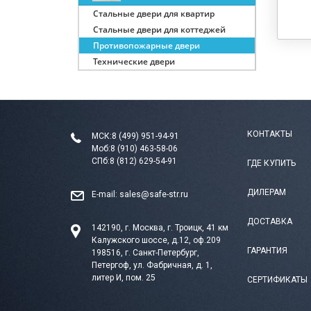
Стальные двери для квартир
Стальные двери для коттеджей
Противопожарные двери
Технические двери
КОНТАКТЫ
МСК:
8 (499) 951-94-91
Моб:
8 (910) 463-58-06
СПб:
8 (812) 629-54-91
ГДЕ КУПИТЬ
ДИЛЕРАМ
E-mail:
sales@safe-str.ru
ДОСТАВКА
142190, г. Москва, г. Троицк, 41 км
Калужского шоссе, д.12, оф.209
ГАРАНТИЯ
198516, г. Санкт-Петербург,
Петергоф, ул. Фабричная, д. 1,
литер И, пом. 25
СЕРТИФИКАТЫ