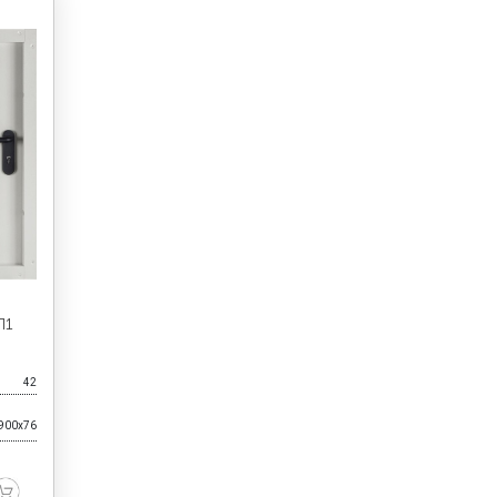
П1
42
900x76