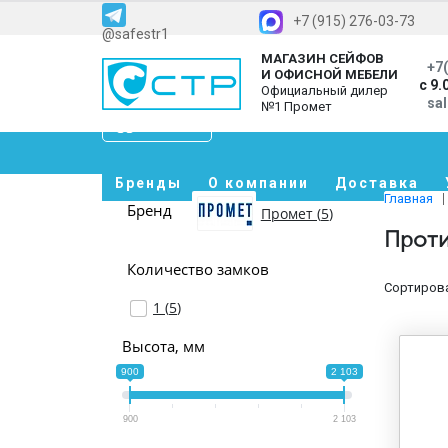
+7 (915) 276-03-73
@safestr1
МАГАЗИН СЕЙФОВ
+7(
И ОФИСНОЙ МЕБЕЛИ
с 9.
Официальный дилер
sa
№1 Промет
Каталог
Бренды
О компании
Доставка
Главная
Бренд
Промет (
5
)
Проти
Количество замков
Сортирова
1 (
5
)
Высота, мм
900
2 103
900
2 103