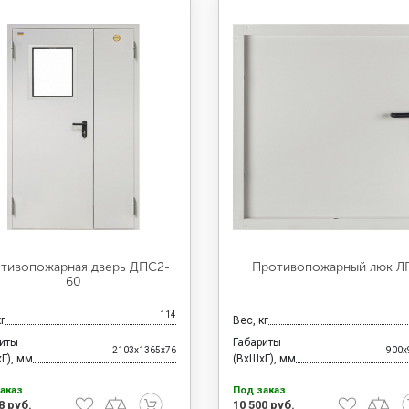
тивопожарная дверь ДПС2-
Противопожарный люк Л
60
114
кг
Вес, кг
риты
Габариты
2103x1365x76
900x
Г), мм
(ВхШхГ), мм
аказ
Под заказ
8 руб.
10 500 руб.