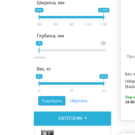
Ширина, мм
900
1 365
900
956
965
1 356
1 365
Глубина, мм
76
76
Про
undefined
Вес, кг
Вес, 
42
114
Габа
(ВхШх
42
83
114
Под з
24 80
КАТЕГОРИИ