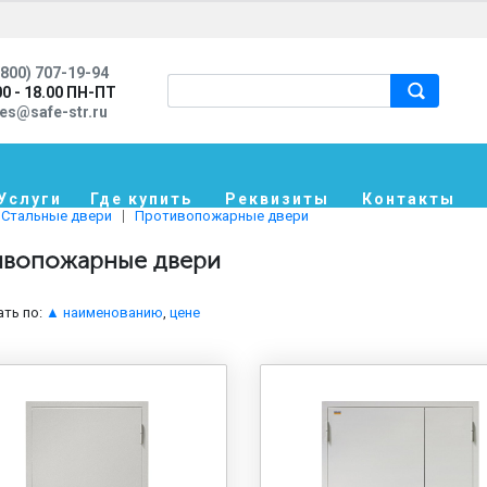
800) 707-19-94
00 - 18.00 ПН-ПТ
les@safe-str.ru
Услуги
Где купить
Реквизиты
Контакты
Стальные двери
Противопожарные двери
вопожарные двери
ть по:
▲ наименованию
,
цене