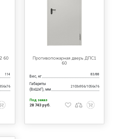
2 60
Противопожарная дверь ДПС1
60
114
83/88
Вес, кг
Габариты
356x76
2103x956/1056x76
(ВхШхГ), мм
Под заказ
28 743 руб.