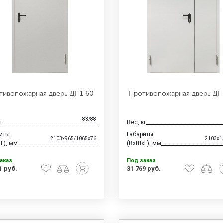
тивопожарная дверь ДП1 60
Противопожарная дверь ДП
83/88
кг
Вес, кг
риты
Габариты
2103x965/1065x76
2103x1
Г), мм
(ВхШхГ), мм
аказ
Под заказ
1 руб.
31 769 руб.