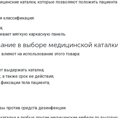
цинские каталки, которые позволяют положить пациента
я классификация:
а;
мевает мягкую каркасную панель.
мание в выборе медицинской каталк
влияют на использование этого товара:
ет выдержать каталка;
т, а также срок ее действия;
фиксации тела пациента;
ивы против средств дезинфекции.
аталки и любые другие медицинские мебели по выгодной