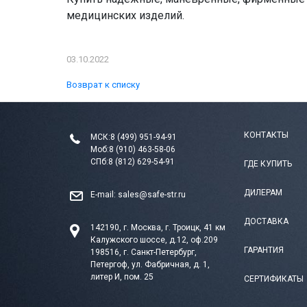
медицинских изделий.
03.10.2022
Возврат к списку
КОНТАКТЫ
МСК:
8 (499) 951-94-91
Моб:
8 (910) 463-58-06
СПб:
8 (812) 629-54-91
ГДЕ КУПИТЬ
ДИЛЕРАМ
E-mail:
sales@safe-str.ru
ДОСТАВКА
142190, г. Москва, г. Троицк, 41 км
Калужского шоссе, д.12, оф.209
ГАРАНТИЯ
198516, г. Санкт-Петербург,
Петергоф, ул. Фабричная, д. 1,
литер И, пом. 25
СЕРТИФИКАТЫ