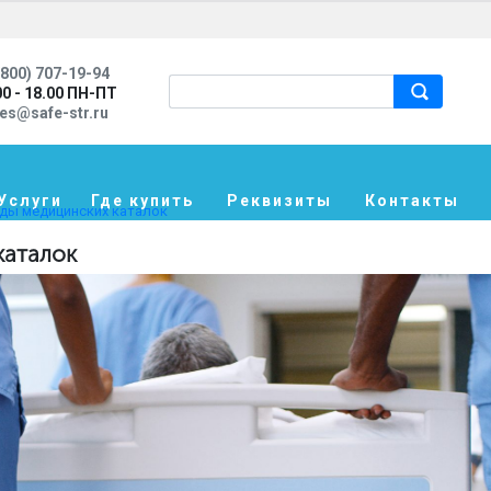
800) 707-19-94
00 - 18.00 ПН-ПТ
les@safe-str.ru
Услуги
Где купить
Реквизиты
Контакты
иды медицинских каталок
каталок