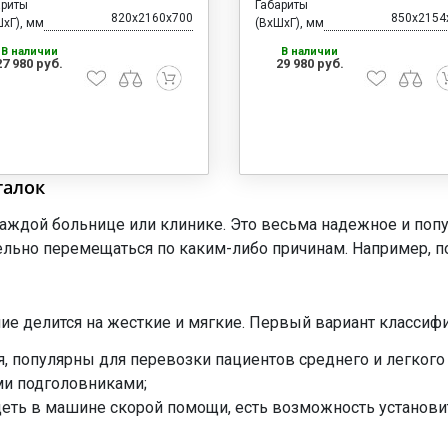
ариты
Габариты
820x2160x700
850x2154
хГ), мм
(ВхШхГ), мм
В наличии
В наличии
27 980 руб.
29 980 руб.
талок
аждой больнице или клинике. Это весьма надежное и попу
тельно перемещаться по каким-либо причинам. Например, п
елие делится на жесткие и мягкие. Первый вариант класси
 популярны для перевозки пациентов среднего и легкого 
и подголовниками;
еть в машине скорой помощи, есть возможность установ