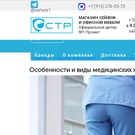
+7 (915) 276-03-73
@safestr1
МАГАЗИН СЕЙФОВ
+7(
И ОФИСНОЙ МЕБЕЛИ
с 9.
Официальный дилер
sa
№1 Промет
Каталог
Бренды
О компании
Доставка
Главная
Полезная информация
Особенности и в
Особенности и виды медицинских 