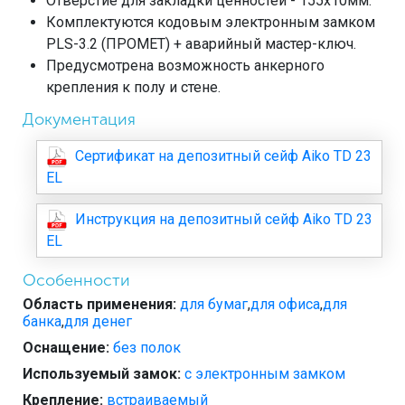
Отверстие для закладки ценностей - 155х10мм.
Комплектуются кодовым электронным замком
PLS-3.2 (ПРОМЕТ) + аварийный мастер-ключ.
Предусмотрена возможность анкерного
крепления к полу и стене.
Документация
Сертификат на депозитный сейф Aiko TD 23
EL
Инструкция на депозитный сейф Aiko TD 23
EL
Особенности
Область применения:
для бумаг
,
для офиса
,
для
банка
,
для денег
Оснащение:
без полок
Используемый замок:
с электронным замком
Крепление:
встраиваемый