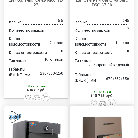
Депозитный сейф Aiko TD
Депозитный сейф Valberg
23
DSC 67 EK
5,5
245
Вес, кг
Вес, кг
1
2
Количество замков
Количество замков
Класс
Класс
0 класс
1 класс
взломостойкости
взломостойкости
0
0
Класс огнестойкости
Класс огнестойкости
Ключевой
Тип замка
Тип замка
Электронный кодовый
Габариты
230x300x250
(ВхШхГ), мм
Габариты
670x650x550
(ВхШхГ), мм
В наличии
6 966 руб.
В наличии
115 713 руб.