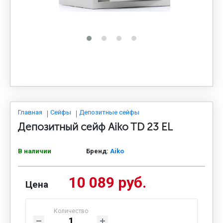
МЕДИЦИНСКАЯ МЕБЕЛЬ
СИСТЕМЫ ХРАНЕНИЯ
ОФИСНАЯ МЕБЕЛЬ
МЕБЕЛЬ ДЛЯ ДОМА
Главная
Сейфы
Депозитные сейфы
Депозитный сейф Aiko TD 23 EL
МЕБЕЛЬ ДЛЯ СТОЛОВЫХ
В наличии
Бренд:
Aiko
10 089 руб.
СТАЛЬНЫЕ ДВЕРИ
Цена
Количество