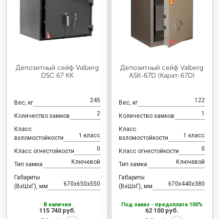
Депозитный сейф Valberg
Депозитный сейф Valberg
DSC 67 KK
ASK-67D (Карат-67D)
245
122
Вес, кг
Вес, кг
2
1
Количество замков
Количество замков
Класс
Класс
1 класс
1 класс
взломостойкости
взломостойкости
0
0
Класс огнестойкости
Класс огнестойкости
Ключевой
Ключевой
Тип замка
Тип замка
Габариты
Габариты
670x650x550
670x440x380
(ВхШхГ), мм
(ВхШхГ), мм
В наличии
Под заказ - предоплата 100%
115 740 руб.
62 100 руб.