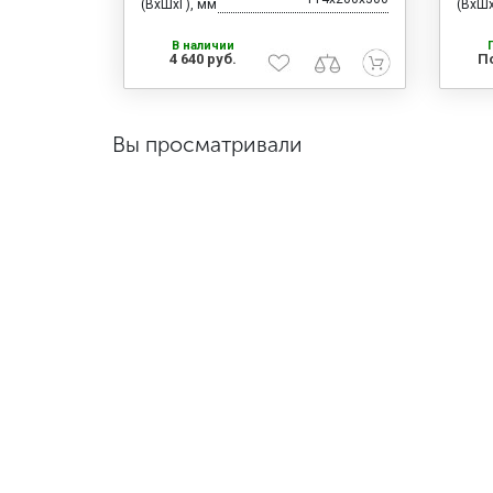
(ВхШхГ), мм
(ВхШх
В наличии
4 640 руб.
П
Вы просматривали