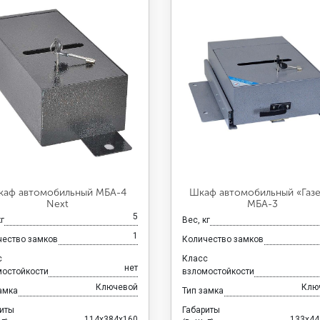
аф автомобильный МБА-4
Шкаф автомобильный «Газе
Next
МБА-3
5
кг
Вес, кг
1
чество замков
Количество замков
с
Класс
нет
мостойкости
взломостойкости
Ключевой
Клю
амка
Тип замка
риты
Габариты
114x384x160
133x44