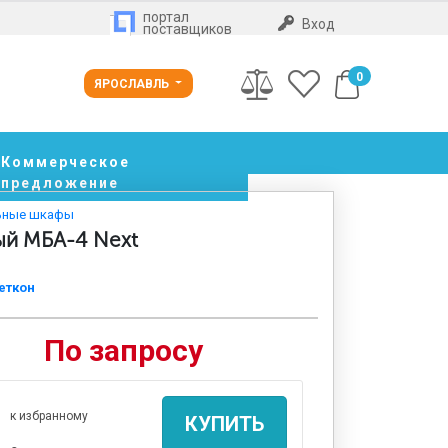
портал
Вход
поставщиков
0
ЯРОСЛАВЛЬ
Коммерческое
предложение
ьные шкафы
й МБА-4 Next
еткон
По запросу
к избранному
КУПИТЬ