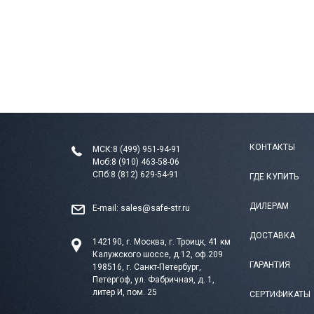
КОНТАКТЫ
МСК:
8 (499) 951-94-91
Моб:
8 (910) 463-58-06
СПб:
8 (812) 629-54-91
ГДЕ КУПИТЬ
ДИЛЕРАМ
E-mail:
sales@safe-str.ru
ДОСТАВКА
142190, г. Москва, г. Троицк, 41 км
Калужского шоссе, д.12, оф.209
ГАРАНТИЯ
198516, г. Санкт-Петербург,
Петергоф, ул. Фабричная, д. 1,
литер И, пом. 25
СЕРТИФИКАТЫ