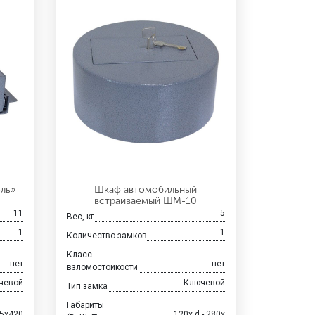
ль»
Шкаф автомобильный
встраиваемый ШМ-10
11
5
Вес, кг
1
1
Количество замков
Класс
нет
нет
взломостойкости
чевой
Ключевой
Тип замка
Габариты
5x420
120x d - 280x